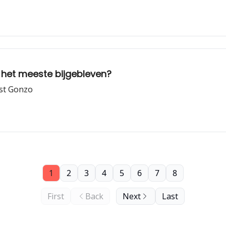
j het meeste bijgebleven?
ast Gonzo
1
2
3
4
5
6
7
8
First
Back
Next
Last