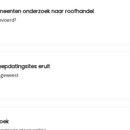
 gemeenten onderzoek naar roofhandel
evoerd?
nepdatingsites eruit
 geweest
hoek