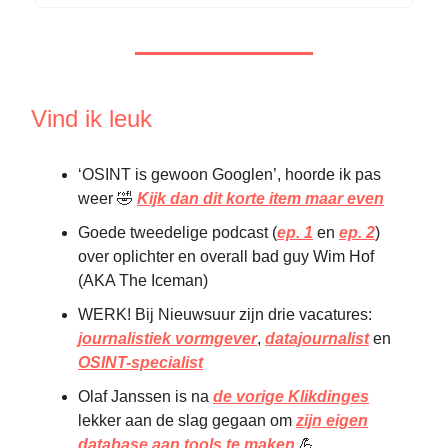
Vind ik leuk
‘OSINT is gewoon Googlen’, hoorde ik pas
weer 🤣
Kijk dan dit korte item maar even
Goede tweedelige podcast (
ep. 1
en
ep. 2
)
over oplichter en overall bad guy Wim Hof
(AKA The Iceman)
WERK! Bij Nieuwsuur zijn drie vacatures:
journalistiek vormgever
,
datajournalist
en
OSINT-specialist
Olaf Janssen is na
de vorige Klikdinges
lekker aan de slag gegaan om
zijn eigen
database aan tools te maken
💪