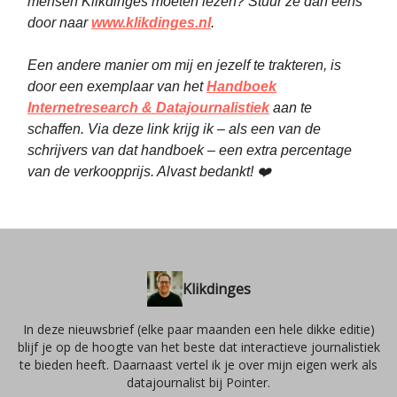
mensen Klikdinges moeten lezen? Stuur ze dan eens
door naar
www.klikdinges.nl
.
Een andere manier om mij en jezelf te trakteren, is
door een exemplaar van het
Handboek
Internetresearch & Datajournalistiek
aan te
schaffen. Via deze link krijg ik – als een van de
schrijvers van dat handboek – een extra percentage
van de verkoopprijs. Alvast bedankt! ❤️
Klikdinges
In deze nieuwsbrief (elke paar maanden een hele dikke editie)
blijf je op de hoogte van het beste dat interactieve journalistiek
te bieden heeft. Daarnaast vertel ik je over mijn eigen werk als
datajournalist bij Pointer.