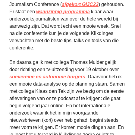
Journalism Conference (
afgekort GIJC23
) gehouden.
Er staat een
waanzinnig programma
klaar waar
onderzoeksjournalisten van over de hele wereld bij
aanwezig zijn. Dat wordt echt een mooie week. Snel
na die conferentie kun je de volgende Klikdinges
verwachten met de beste tips, talks en tools van die
conferentie.
En daarna ga ik met collega Thomas Mulder gelijk
door richting een tv-uitzending voor 19 oktober over
soevereine en autonome burgers
. Daarvoor heb ik
een mooie data-analyse op de planning staan. Samen
met collega Klaas den Tek zijn we bezig om de eerste
afleveringen van onze podcast af te krijgen: die gaat
begin volgend jaar online. En het internationale
onderzoek waar ik het in mijn voorgaande
nieuwsbrieven (kort) over heb gehad, begint steeds
meer vorm te krijgen. Er komen mooie dingen aan. En
je leest het uiteraard in Klikdinges zodra er iets te