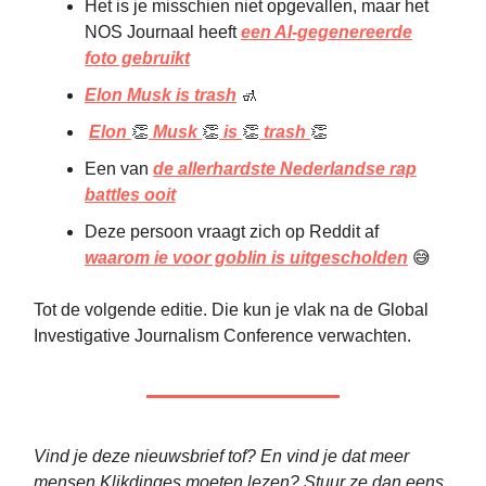
Het is je misschien niet opgevallen, maar het
NOS Journaal heeft
een AI-gegenereerde
foto gebruikt
Elon Musk is trash
🚮
Elon
👏
Musk
👏
is
👏
trash
👏
Een van
de allerhardste Nederlandse rap
battles ooit
Deze persoon vraagt zich op Reddit af
waarom ie voor goblin is uitgescholden
😅
Tot de volgende editie. Die kun je vlak na de Global
Investigative Journalism Conference verwachten.
Vind je deze nieuwsbrief tof? En vind je dat meer
mensen Klikdinges moeten lezen? Stuur ze dan eens