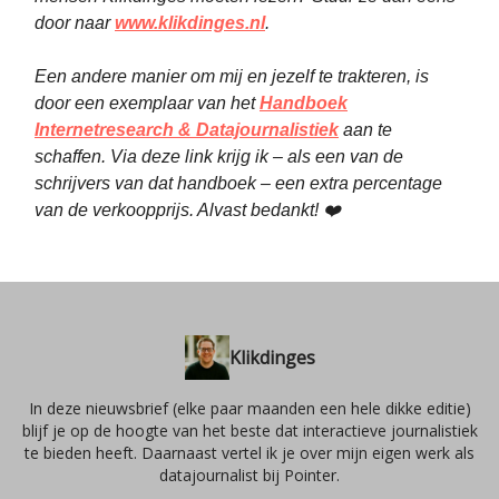
door naar
www.klikdinges.nl
.
Een andere manier om mij en jezelf te trakteren, is
door een exemplaar van het
Handboek
Internetresearch & Datajournalistiek
aan te
schaffen. Via deze link krijg ik – als een van de
schrijvers van dat handboek – een extra percentage
van de verkoopprijs. Alvast bedankt! ❤️
Klikdinges
In deze nieuwsbrief (elke paar maanden een hele dikke editie)
blijf je op de hoogte van het beste dat interactieve journalistiek
te bieden heeft. Daarnaast vertel ik je over mijn eigen werk als
datajournalist bij Pointer.