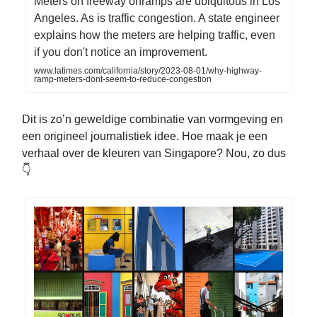
Meters on freeway onramps are ubiquitous in Los
Angeles. As is traffic congestion. A state engineer
explains how the meters are helping traffic, even
if you don't notice an improvement.
www.latimes.com/california/story/2023-08-01/why-highway-
ramp-meters-dont-seem-to-reduce-congestion
Dit is zo’n geweldige combinatie van vormgeving en
een origineel journalistiek idee. Hoe maak je een
verhaal over de kleuren van Singapore? Nou, zo dus
👇