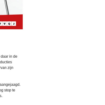
 daar in de
ducties
van zijn
 aangejaagd.
og stop te
s.