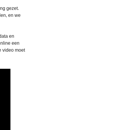
ng gezet.
den, en we
data en
nline een
e video moet