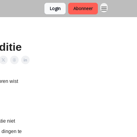
Login
Abonneer
ditie
oren wist
ie niet
 dingen te