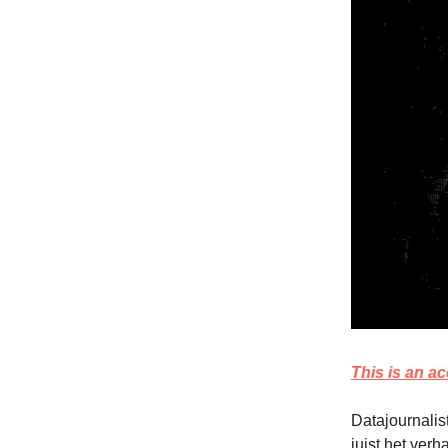
This is an a
Datajournalis
juist het ver