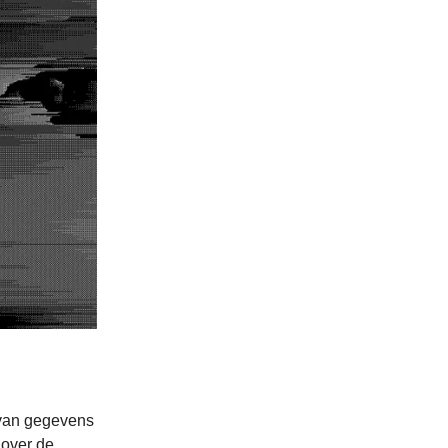
 van gegevens
 over de