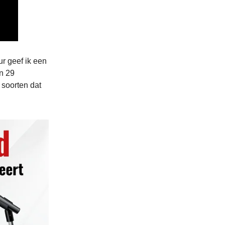
r geef ik een
'n 29
 soorten dat