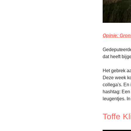
Opinie: Gron
Gedeputeerde 
dat heeft bij
Het gebrek aa
Deze week ko
collega's. En
hashtag: Een 
leugentjes. In
Toffe K