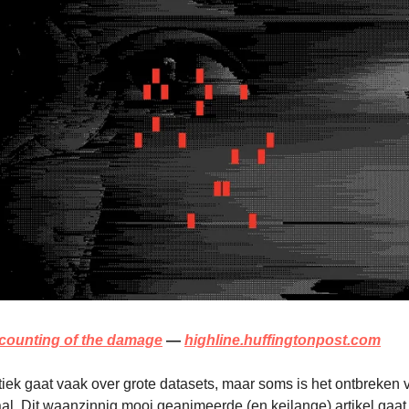
ccounting of the damage
—
highline.huffingtonpost.com
tiek gaat vaak over grote datasets, maar soms is het ontbreken
haal. Dit waanzinnig mooi geanimeerde (en keilange) artikel gaat