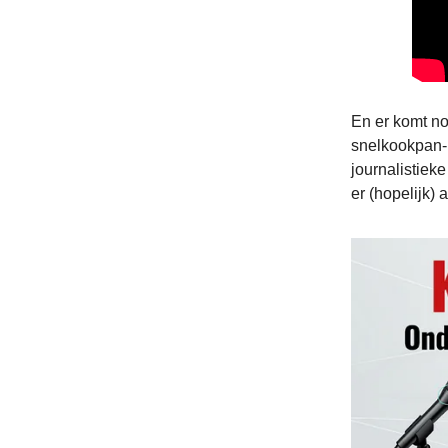
En er komt n
snelkookpan-p
journalistiek
er (hopelijk) a