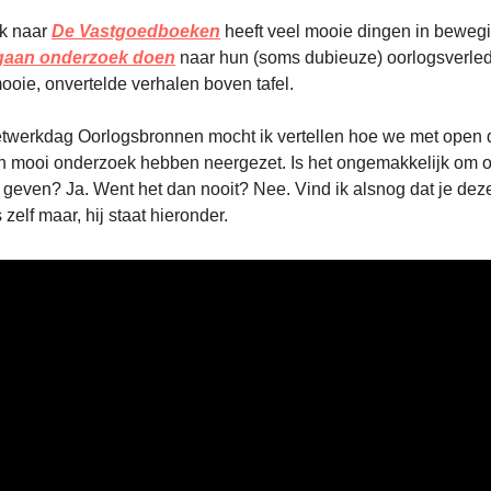
k naar
De Vastgoedboeken
heeft veel mooie dingen in bewegi
gaan onderzoek doen
naar hun (soms dubieuze) oorlogsverle
mooie, onvertelde verhalen boven tafel.
etwerkdag Oorlogsbronnen mocht ik vertellen hoe we met open 
'n mooi onderzoek hebben neergezet. Is het ongemakkelijk om o
e geven? Ja. Went het dan nooit? Nee. Vind ik alsnog dat je dez
 zelf maar, hij staat hieronder.