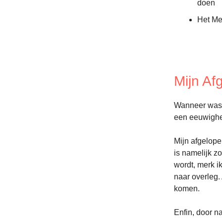
doen
Het Me
Mijn A
Wanneer was d
een eeuwighei
Mijn afgelope
is namelijk z
wordt, merk i
naar overleg.
komen.
Enfin, door n