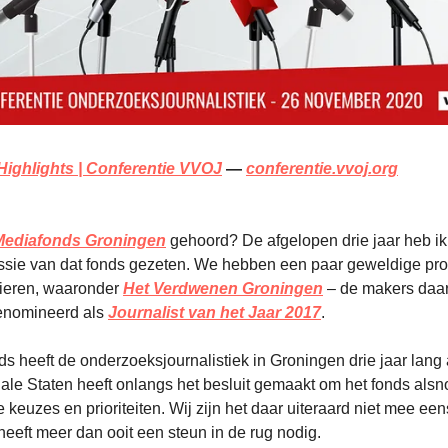
ighlights | Conferentie VVOJ
—
conferentie.vvoj.org
Mediafonds Groningen
gehoord? De afgelopen drie jaar heb ik
sie van dat fonds gezeten. We hebben een paar geweldige pro
ieren, waaronder
Het Verdwenen Groningen
– de makers daar
enomineerd als
Journalist van het Jaar 2017
.
s heeft de onderzoeksjournalistiek in Groningen drie jaar lang
ale Staten heeft onlangs het besluit gemaakt om het fonds alsn
 keuzes en prioriteiten. Wij zijn het daar uiteraard niet mee een
 heeft meer dan ooit een steun in de rug nodig.