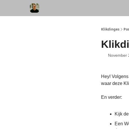
Klikdinges
Po
Klikd
November 
Hey! Volgens 
waar deze Kli
En verder:
Kijk d
Een Wo