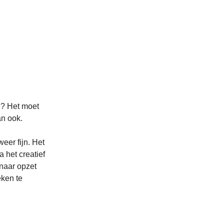
d? Het moet
an ook.
eer fijn. Het
 het creatief
 naar opzet
eken te