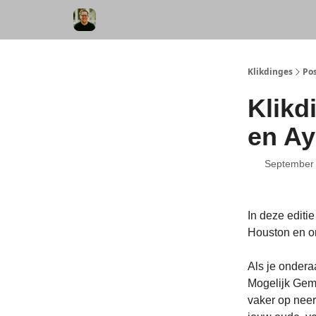
Klikdinges
Po
Klikd
en Ay
September 
In deze editi
Houston en on
Als je ondera
Mogelijk Gemi
vaker op neer: