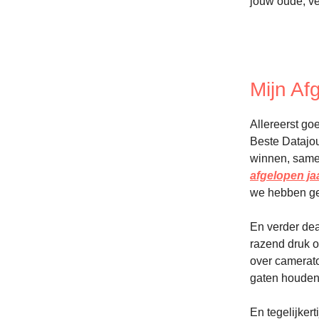
jouw oude, ve
Mijn A
Allereerst go
Beste Datajou
winnen, sam
afgelopen ja
we hebben g
En verder dea
razend druk o
over camerato
gaten houden,
En tegelijker