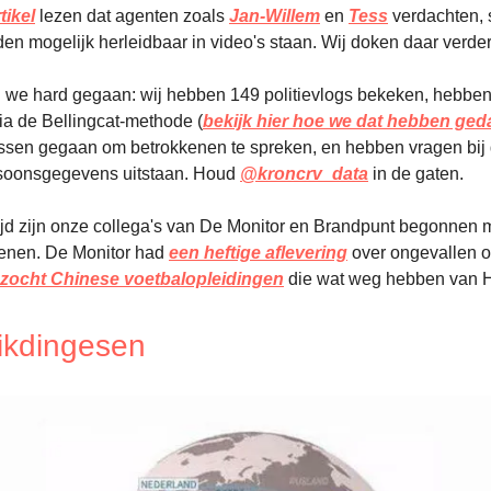
tikel
lezen dat agenten zoals
Jan-Willem
en
Tess
verdachten, s
 mogelijk herleidbaar in video's staan. Wij doken daar verder
n we hard gegaan: wij hebben 149 politievlogs bekeken, hebbe
ia de Bellingcat-methode (
bekijk hier hoe we dat hebben ge
ssen gegaan om betrokkenen te spreken, en hebben vragen bij d
ersoonsgegevens uitstaan. Houd
@kroncrv_data
in de gaten.
tijd zijn onze collega's van De Monitor en Brandpunt begonnen 
enen. De Monitor had
een heftige aflevering
over ongevallen o
zocht Chinese voetbalopleidingen
die wat weg hebben van 
likdingesen