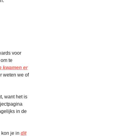
n.
ards voor
 om te
n kwamen er
r weten we of
, want het is
ojectpagina
gelijks in de
 kon je in
dit