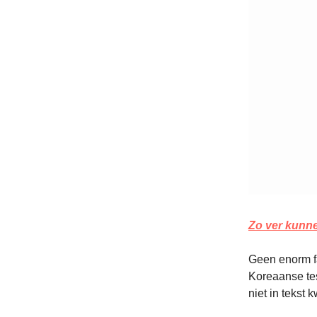
Zo ver kunn
Geen enorm fa
Koreaanse test
niet in tekst k