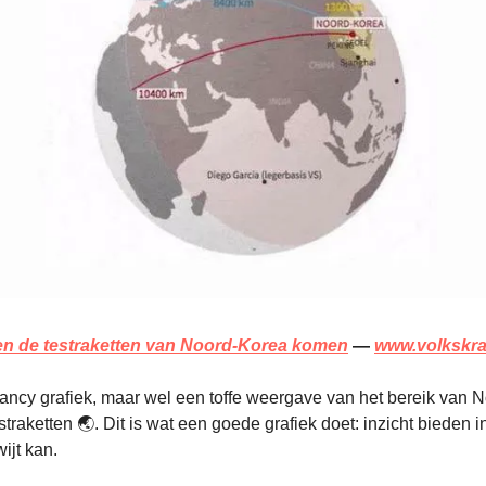
en de testraketten van Noord-Korea komen
—
www.volkskra
ncy grafiek, maar wel een toffe weergave van het bereik van N
raketten 🌏. Dit is wat een goede grafiek doet: inzicht bieden in
wijt kan.