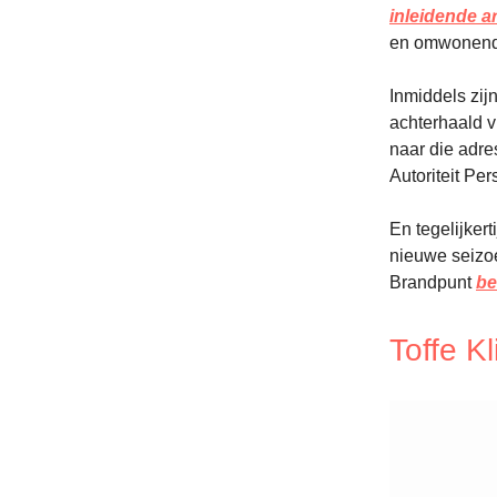
inleidende ar
en omwonenden
Inmiddels zij
achterhaald v
naar die adre
Autoriteit P
En tegelijker
nieuwe seizo
Brandpunt
be
Toffe K