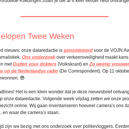
rtrouwde Klikdinges zoals je die al 8 keer eerder hebt ontvange
fgelopen Twee Weken
ed nieuws: onze dataredactie is
genomineerd
voor de VOJN Aw
rnalistiek.
Ons onderzoek
over verkeersveiligheid maakt kans
en met
Duiten voor dokters
(Volkskrant) en
Zo weinig vrouwe
ar op de Nederlandse radio
(De Correspondent). Op 11 oktobe
ewonnen. 😎
dlines! Het is een klein wonder dat je deze nieuwsbrief ontvangt
p onze dataredactie. Volgende week vrijdag zetten we onze pr
ezicht online. Wij gaan inventariseren hoeveel camera's ons da
 en waar die camera's staan.
tijd zijn we bezig met ons onderzoek over politievloggers. Eerder