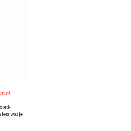
nt.nl
oord-
 iets wat je