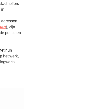
lachtoffers
 in.
n adressen
daan
), zijn
e politie en
met hun
p het werk,
Hogwarts.