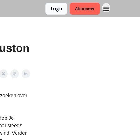
Login
Abonneer
ouston
rzoeken over
 Heb Je
aar steeds
 vind. Verder