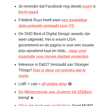
Je reminder dat Facebook nog steeds
trash
is
(
echt waar
)
Frédérik Ruys heeft weer
een geweldige
data-animatie gemaakt voor FD
.
De SND Best of Digital Design awards zijn
weer uitgereikt. Het is enorm USA-
gecentreerd en de pagina is voor een visuele
prijs opvallend kaal en lelijk...
maar veel
inspiratie voor mooie digitale projecten
.
Interesse in D&D? Verslaafd aan Stranger
Things?
Dan is deze set precies wat je
zoekt.
LotR + cats =
dit gekke ding
😂
De Wintersessie van Josbros bij 101Barz
brengt 🔥
Dit is me toch een partij bizar
. Soort MGMT