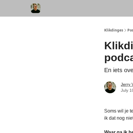
Klikdinges
Po
Klikd
podca
En iets ov
Jerry
July 1
Soms wil je t
ik dat nog ni
Waar ga ik h