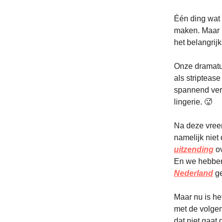
Één ding wat 
maken. Maar h
het belangrij
Onze dramatur
als stripteas
spannend verh
lingerie.
🥵
Na deze vreem
namelijk niet 
uitzending
ov
En we hebben
Nederland
ge
Maar nu is he
met de volgen
dat niet gaat 