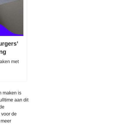
urgers’
ing
maken met
n maken is
lltime aan dit
 de
n voor de
t meer