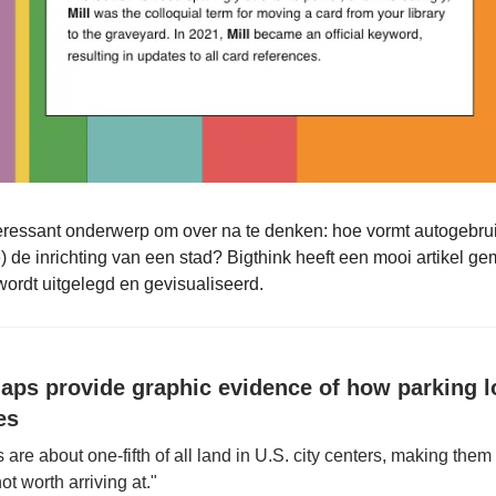
nteressant onderwerp om over na te denken: hoe vormt autogebruik
) de inrichting van een stad? Bigthink heeft een mooi artikel g
wordt uitgelegd en gevisualiseerd.
ps provide graphic evidence of how parking lo
es
s are about one-fifth of all land in U.S. city centers, making them
not worth arriving at."