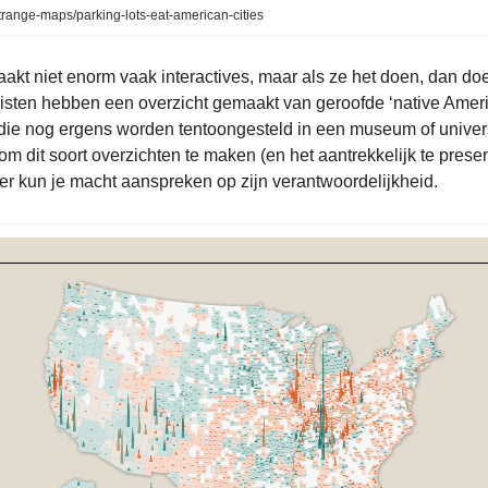
trange-maps/parking-lots-eat-american-cities
akt niet enorm vaak interactives, maar als ze het doen, dan do
isten hebben een overzicht gemaakt van geroofde ‘native Amer
ie nog ergens worden tentoongesteld in een museum of universi
om dit soort overzichten te maken (en het aantrekkelijk te prese
r kun je macht aanspreken op zijn verantwoordelijkheid.