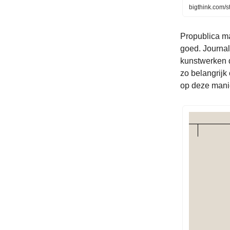
bigthink.com/s
Propublica ma
goed. Journal
kunstwerken d
zo belangrijk 
op deze manie