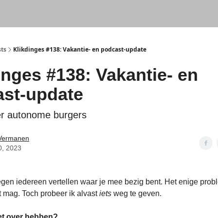
sts
Klikdinges #138: Vakantie- en podcast-update
inges #138: Vakantie- en
st-update
er autonome burgers
 Vermanen
0, 2023
egen iedereen vertellen waar je mee bezig bent. Het enige prob
et mag. Toch probeer ik alvast
iets
weg te geven.
et over hebben?