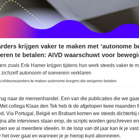
rders krijgen vaker te maken met ‘autonome b
geren te betalen: AIVD waarschuwt voor beweg
rs zoals Erik Hamer krijgen tijdens hun werk steeds vaker te 
 zichzelf autonoom of soeverein verklaren
crv.nl/deurwaarders-te-maken-autonome-burgers-die-weigeren-betalen
rug naar de mensenhandel. Een van die publicaties die we gaa
Met collega Klaas den Tek heb ik de afgelopen twee maanden fu
ed. Via Portugal, België en Brabant komen we steeds dichterbij
ijna alle interviews staan erop, de scripts worden geschreven e
n we al meerdere ideeën. In de loop van dit jaar kan ik je vas
r het over gaat en wanneer je je hierop kunt abonneren.