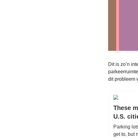
Dit is zo’n i
parkeerruimte
dit probleem 
These ma
U.S. citi
Parking lot
get to, but 