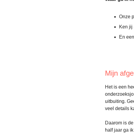
Onze p
Ken ji
En een 
Mijn afg
Het is een he
onderzoeksjou
uitbuiting. Ge
veel details 
Daarom is de 
half jaar ga 