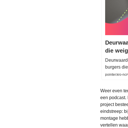
Deurwaa
die wei
Deurwaarde
burgers die
pointer.kro-n
Weer even te
een podcast. 
project beste
eindstreep: b
montage hebbe
vertellen waa