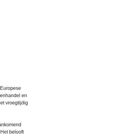
p Europese
nsenhandel en
et vroegtijdig
 Aankomend
 Het belooft