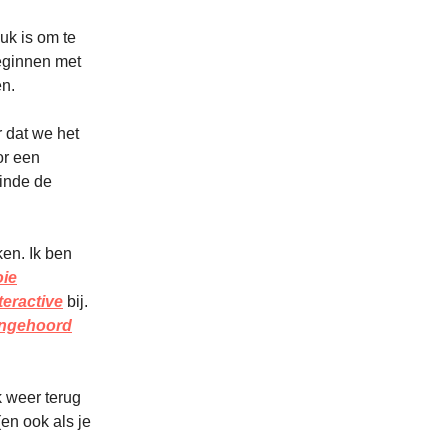
uk is om te
beginnen met
en.
 dat we het
or een
einde de
ken. Ik ben
ie
teractive
bij.
 Ongehoord
k weer terug
en ook als je