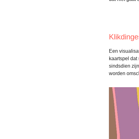
Klikding
Een visualisa
kaartspel dat
sindsdien zij
worden omschr