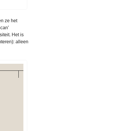
en ze het
ican’
teit. Het is
nteren): alleen