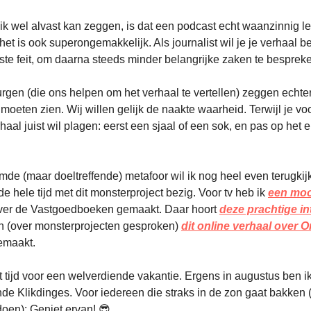
ik wel alvast kan zeggen, is dat een podcast echt waanzinnig le
et is ook superongemakkelijk. Als journalist wil je je verhaal 
kste feit, om daarna steeds minder belangrijke zaken te besprek
gen (die ons helpen om het verhaal te vertellen) zeggen echter
e moeten zien.
Wij willen gelijk de naakte waarheid. Terwijl je vo
aal juist wil plagen: eerst een sjaal of een sok, en pas op het 
de (maar doeltreffende) metafoor wil ik nog heel even terugkij
de hele tijd met dit monsterproject bezig. Voor tv heb ik
een moo
er de Vastgoedboeken gemaakt. Daar hoort
deze prachtige in
 (over monsterprojecten gesproken)
dit online verhaal over
maakt.
t tijd voor een welverdiende vakantie. Ergens in augustus ben i
de Klikdinges. Voor iedereen die straks in de zon gaat bakken (
doen): Geniet ervan! 😎