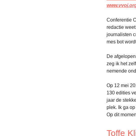
www.vvoj.or
Conferentie O
redactie weet
journalisten 
mes bot wordt 
De afgelopen 
zeg ik het zel
nemende onder
Op 12 mei 201
130 edities v
jaar de stekk
plek. Ik ga o
Op dit moment
Toffe K