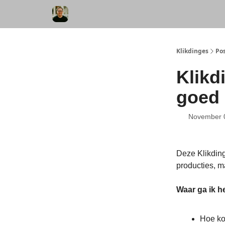
Klikdinges
Po
Klikd
goed
November 
Deze Klikding
producties, m
Waar ga ik h
Hoe ko