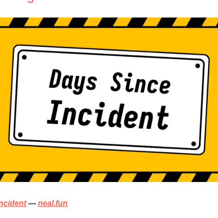
ncident
—
neal.fun