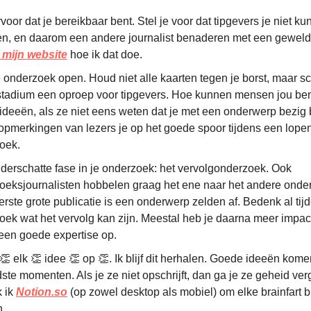
voor dat je bereikbaar bent. Stel je voor dat tipgevers je niet k
en, en daarom een andere journalist benaderen met een geweldi
mijn website
hoe ik dat doe.
 onderzoek open. Houd niet alle kaarten tegen je borst, maar sch
stadium een oproep voor tipgevers. Hoe kunnen mensen jou be
ideeën, als ze niet eens weten dat je met een onderwerp bezig
 opmerkingen van lezers je op het goede spoor tijdens een lope
oek.
derschatte fase in je onderzoek: het vervolgonderzoek. Ook
oeksjournalisten hobbelen graag het ene naar het andere onde
erste grote publicatie is een onderwerp zelden af. Bedenk al tij
oek wat het vervolg kan zijn. Meestal heb je daarna meer impact
een goede expertise op.
 👏 elk 👏 idee 👏 op 👏. Ik blijf dit herhalen. Goede ideeën kom
te momenten. Als je ze niet opschrijft, dan ga je ze geheid verg
k ik
Notion.so
(op zowel desktop als mobiel) om elke brainfart bi
.