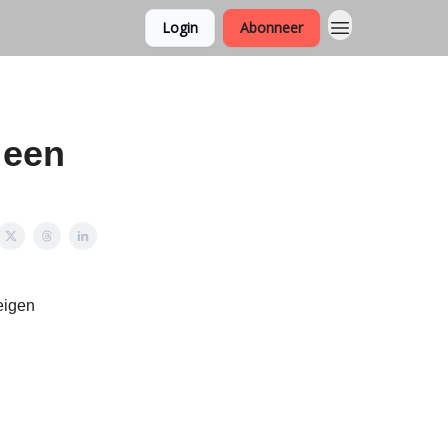
Login
Abonneer
 een
eigen