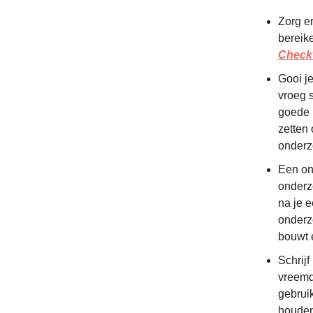
Zorg er
bereik
Check 
Gooi je
vroeg 
goede 
zetten
onderz
Een on
onderz
na je e
onderz
bouwt 
Schrijf
vreemds
gebrui
houden