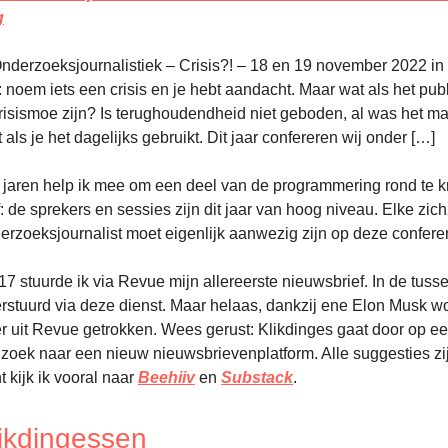
g
nderzoeksjournalistiek – Crisis?! – 18 en 19 november 2022 in
: noem iets een crisis en je hebt aandacht. Maar wat als het pub
crisismoe zijn? Is terughoudendheid niet geboden, al was het m
als je het dagelijks gebruikt. Dit jaar confereren wij onder […]
jaren help ik mee om een deel van de programmering rond te kr
f: de sprekers en sessies zijn dit jaar van hoog niveau. Elke zich
zoeksjournalist moet eigenlijk aanwezig zijn op deze conferentie
7 stuurde ik via Revue mijn allereerste nieuwsbrief. In de tusse
erstuurd via deze dienst. Maar helaas, dankzij ene Elon Musk wo
er uit Revue getrokken. Wees gerust: Klikdinges gaat door op e
p zoek naar een nieuw nieuwsbrievenplatform. Alle suggesties z
 kijk ik vooral naar
Beehiiv
en
Substack
.
likdingessen