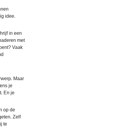
unnen
g idee.
rijf in een
naderen met
 bent? Vaak
nd
rwerp. Maar
dens je
. En je
en op de
eten. Zelf
j te