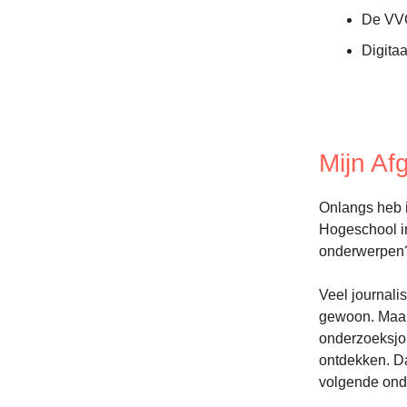
De VVO
Digita
Mijn A
Onlangs heb 
Hogeschool in
onderwerpen
Veel journali
gewoon. Maar 
onderzoeksjou
ontdekken. Da
volgende ond