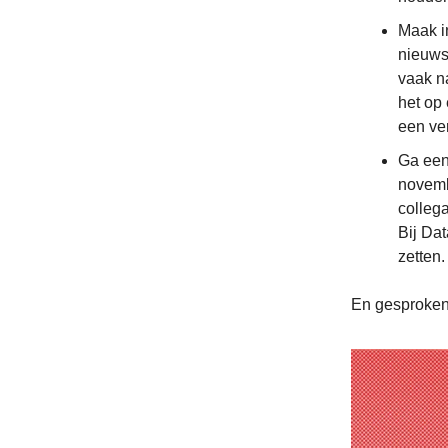
Maak in
nieuwsb
vaak n
het op 
een ve
Ga een
novembe
colleg
Bij Da
zetten
En gesproken 