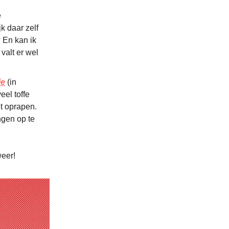
e
jk daar zelf
 En kan ik
valt er wel
ie
(in
eel toffe
t oprapen.
ngen op te
weer!