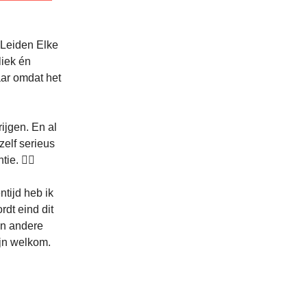
 Leiden Elke
liek én
aar omdat het
ijgen. En al
zelf serieus
. 🕵️‍♂️
ntijd heb ik
rdt eind dit
en andere
ijn welkom.