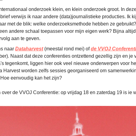
ternationaal onderzoek klein, en klein onderzoek groot. In dez
rief verwijs ik naar andere (data)journalistieke producties. Ik ki
aar met de blik: welke onderzoeksmethode hebben ze gebruikt?
een andere schaal toepassen voor mijn eigen werk? Bijna altijd 
rvolg aan te geven.
s naar
Dataharvest
(meestal rond mei) of
de VVOJ Conferent
r). Naast dat deze conferenties ontzettend gezellig zijn en je v
a's tegenkomt, liggen hier ook veel nieuwe onderwerpen voor he
ta Harvest worden zelfs sessies georganiseerd om samenwerki
. Hoe eenvoudig kan het zijn?
over de VVOJ Conferentie: op vrijdag 18 en zaterdag 19 is ie 