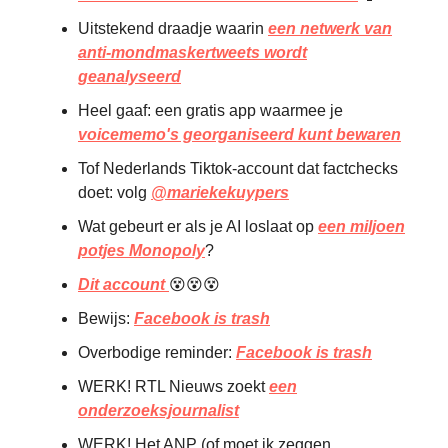
Uitstekend draadje waarin
een netwerk van
anti-mondmaskertweets wordt
geanalyseerd
Heel gaaf: een gratis app waarmee je
voicememo's georganiseerd kunt bewaren
Tof Nederlands Tiktok-account dat factchecks
doet: volg
@mariekekuypers
Wat gebeurt er als je AI loslaat op
een miljoen
potjes Monopoly
?
Dit account
😵😵😵
Bewijs:
Facebook is trash
Overbodige reminder:
Facebook is trash
WERK! RTL Nieuws zoekt
een
onderzoeksjournalist
WERK! Het ANP (of moet ik zeggen,