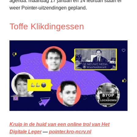
agenda: maandag 17 januari en 14 februari staan er
weer Pointer-uitzendingen gepland.
Toffe Klikdingessen
Kruip in de huid van een online trol van Het
Digitale Leger
—
pointer.kro-ncrv.nl