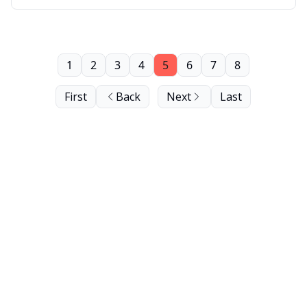
1
2
3
4
5
6
7
8
First
Back
Next
Last